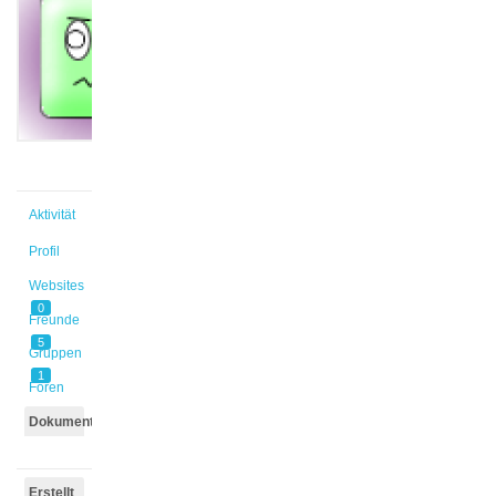
@annmue
Aktiv vor
3 Jahren,
4 Monaten
Aktivität
Profil
Websites
0
Freunde
5
Gruppen
1
Foren
Dokumente
Erstellt