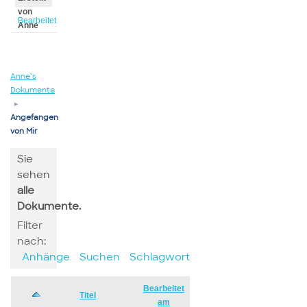
von
Bearbeitet
Anne
von
Anne
Anne’s
Dokumente
▸
Angefangen
von Mir
Sie
sehen
alle
Dokumente.
Filter
nach:
Anhänge
Suchen
Schlagwort
Bearbeitet
Has
Titel
am