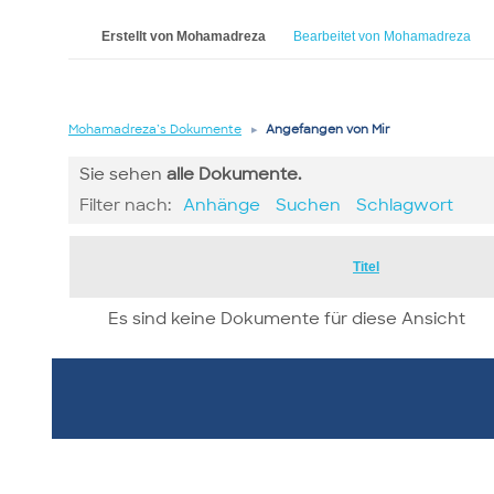
Erstellt von Mohamadreza
Bearbeitet von Mohamadreza
Mohamadreza’s Dokumente
▸
Angefangen von Mir
Sie sehen
alle
Dokumente.
Filter nach:
Anhänge
Suchen
Schlagwort
Has
Titel
attachment
Es sind keine Dokumente für diese Ansicht