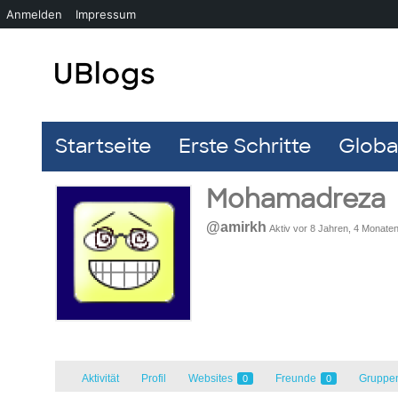
Anmelden
Impressum
Startseite
Erste Schritte
Global
Mohamadreza
@amirkh
Aktiv vor 8 Jahren, 4 Monate
Aktivität
Profil
Websites
Freunde
Gruppe
0
0