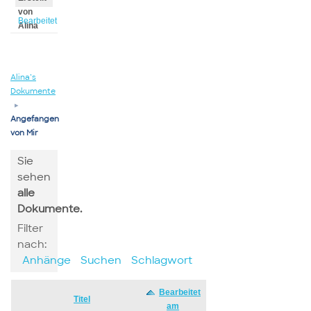
von
Bearbeitet
Alina
von
Alina
Alina’s
Dokumente
▸
Angefangen
von Mir
Sie
sehen
alle
Dokumente.
Filter
nach:
Anhänge
Suchen
Schlagwort
Bearbeitet
Has
Titel
am