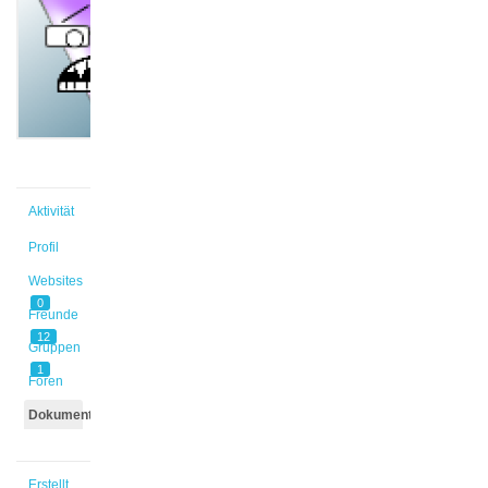
@aeberhar
Aktiv vor
10 Monaten,
4 Wochen
Aktivität
Profil
Websites
0
Freunde
12
Gruppen
1
Foren
Dokumente
Erstellt