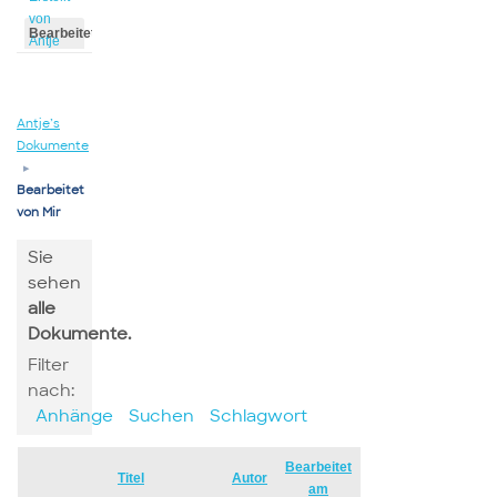
von
Bearbeitet
Antje
von
Antje
Antje’s
Dokumente
▸
Bearbeitet
von Mir
Sie
sehen
alle
Dokumente.
Filter
nach:
Anhänge
Suchen
Schlagwort
Bearbeitet
Has
Titel
Autor
am