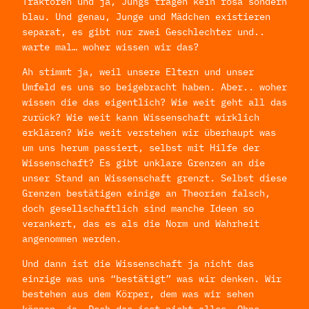
Traktoren und ja, Jungs tragen kein rosa sondern
blau. Und genau, Junge und Mädchen existieren
separat, es gibt nur zwei Geschlechter und..
warte mal… woher wissen wir das?
Ah stimmt ja, weil unsere Eltern und unser
Umfeld es uns so beigebracht haben. Aber.. woher
wissen die das eigentlich? Wie weit geht all das
zurück? Wie weit kann Wissenschaft wirklich
erklären? Wie weit verstehen wir überhaupt was
um uns herum passiert, selbst mit Hilfe der
Wissenschaft? Es gibt unklare Grenzen an die
unser Stand an Wissenschaft grenzt. Selbst diese
Grenzen bestätigen einige an Theorien falsch,
doch gesellschaftlich sind manche Ideen so
verankert, das es als die Norm und Wahrheit
angenommen werden.
Und dann ist die Wissenschaft ja nicht das
einzige was uns “bestätigt” was wir denken. Wir
bestehen aus dem Körper, dem was wir sehen
können, ja. Doch das isst nicht alles. Ohne