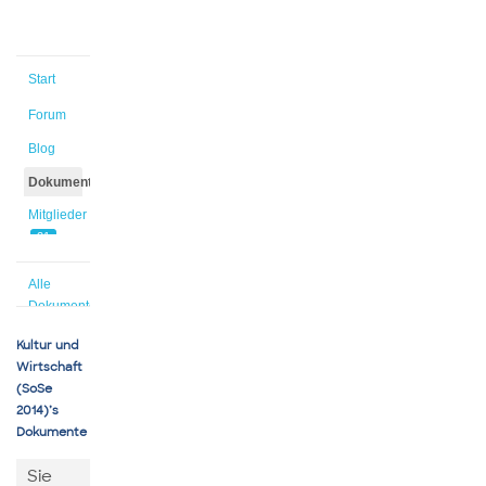
Start
Forum
Blog
Dokumente
Mitglieder
21
Alle
Dokumente
Kultur und
Wirtschaft
(SoSe
2014)’s
Dokumente
Sie