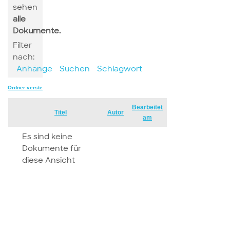
sehen
alle
Dokumente.
Filter
nach:
Anhänge
Suchen
Schlagwort
Ordner verstecken
Bearbeitet
Has
Titel
Autor
am
attachment
Es sind keine
Dokumente für
diese Ansicht