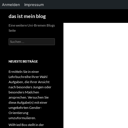
Anmelden
Impressum
Suchen
das ist mein blog
Zum
Eine weitere Uni-Bremen Blogs
Seite
Inhalt
springen
Suchen
nach:
NEUESTE BEITRÄGE
Ermitteln Sie in einer
Lehrbuchreihe Ihrer Wahl
Aufgaben, die Ihrer Ansicht
nach besonders Jungen oder
besonders Mädchen
ansprechen. Versuchen Sie
diese Aufgabe(n) mit einer
umgekehrten Gender-
Orientierung
umzuformulieren.
Wilfried Bos stellt in der