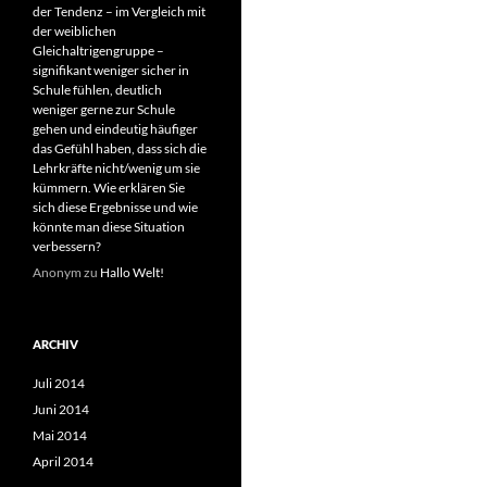
der Tendenz – im Vergleich mit
der weiblichen
Gleichaltrigengruppe –
signifikant weniger sicher in
Schule fühlen, deutlich
weniger gerne zur Schule
gehen und eindeutig häufiger
das Gefühl haben, dass sich die
Lehrkräfte nicht/wenig um sie
kümmern. Wie erklären Sie
sich diese Ergebnisse und wie
könnte man diese Situation
verbessern?
Anonym
zu
Hallo Welt!
ARCHIV
Juli 2014
Juni 2014
Mai 2014
April 2014