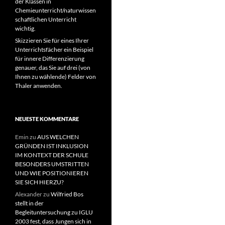
der Klassen in
Chemieunterricht/naturwissen
schaftlichen Unterricht
wichtig.
Skizzieren Sie für eines Ihrer
Unterrichtsfächer ein Beispiel
für innere Differenzierung
genauer, das Sie auf drei (von
Ihnen zu wählende) Felder von
Thaler anwenden.
NEUESTE KOMMENTARE
Emin
zu
AUS WELCHEN
GRÜNDEN IST INKLUSION
IM KONTEXT DER SCHULE
BESONDERS UMSTRITTEN
UND WIE POSITIONIEREN
SIE SICH HIERZU?
Alexander
zu
Wilfried Bos
stellt in der
Begleituntersuchung zu IGLU
2003 fest, dass Jungen sich in