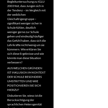
Begleituntersuchung zu IGLU
2003 fest, dass Jungen sich in
der Tendenz – im Vergleich mit
der weiblichen
Gleichaltrigengruppe –
signifikant weniger sicher in
Schule fühlen, deutlich
weniger gerne zur Schule
gehen und eindeutig häufiger
das Gefühl haben, dass sich die
Lehrkräfte nicht/wenig um sie
kümmern. Wie erklären Sie
sich diese Ergebnisse und wie
könnte man diese Situation
verbessern?
AUS WELCHEN GRÜNDEN
IST INKLUSION IM KONTEXT
DER SCHULE BESONDERS
UMSTRITTEN UND WIE
POSITIONIEREN SIE SICH
HIERZU?
Diskutieren Sie, wieso ist die
Berücksichtigung der
sprachlichen Heterogenität