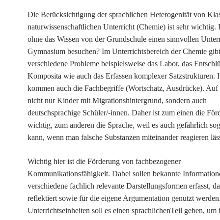
Die Berücksichtigung der sprachlichen Heterogenität
von
Klas
naturwissenschaftlichen Unterricht (Chemie) ist sehr wichtig
o
hne das Wissen von
der
Grundschule ein
en
sinnvolle
n
Unterr
Gymnasium besuchen? Im Unterrichtsbereich
der Chemie
gibt
verschiedene Probleme beispielsweise
das
Labor,
das
Entschlü
Komposita wie auch das Erfassen komplexer Satzstrukturen. 
komm
en
auch die Fachbegriffe (Wortschat
z
, Ausdr
ücke
).
Auf
nicht nur Kinder
mit
Migrationshintergrund, sondern auch
deutschsprachige Schüler/-innen. Daher ist zum einen die För
wichtig, zum anderen die Sprache, weil es auch gefährlich soga
kann, wenn man
falsche Substanzen miteinander reagieren läss
Wichtig hier ist die Förderung von
f
achbezogene
r
Kommunikation
sf
ähigkeit. Dabei sollen bekannte Information
verschiedene fachlich relevante Darstellungsformen erfasst, da
reflektiert sowie für die eigene Argumentation genutzt werden
Unterrichtseinheiten soll
es
eine
n
sprachliche
n
Teil
geben, um f