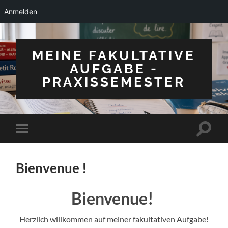
Anmelden
MEINE FAKULTATIVE
AUFGABE -
PRAXISSEMESTER
Suchfe
Mobile-
ein-/a
Menü
ein-/ausblenden
Bienvenue !
Bienvenue!
Herzlich willkommen auf meiner fakultativen Aufgabe!