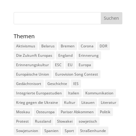
Themen
Aktivismus
Belarus
Bremen
Corona
DDR
Die Zukunft Europas
England
Erinnerung
Erinnerungskultur
ESC
EU
Europa
Europäische Union
Eurovision Song Contest
Gedächtnisort
Geschichte
IES
Integrierte Europastudien
Italien
Kommunikation
Krieg gegen die Ukraine
Kultur
Litauen
Literatur
Moskau
Osteuropa
Pariser Abkommen
Politik
Protest
Russland
Slowakei
sowjetisch
Sowjetunion
Spanien
Sport
Straßenhunde