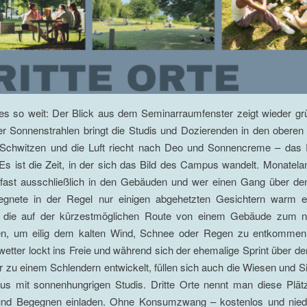
t es so weit: Der Blick aus dem Seminarraumfenster zeigt wieder g
er Sonnenstrahlen bringt die Studis und Dozierenden in den obere
hwitzen und die Luft riecht nach Deo und Sonnencreme – das
 ist die Zeit, in der sich das Bild des Campus wandelt. Monatelan
fast ausschließlich in den Gebäuden und wer einen Gang über de
gegnete in der Regel nur einigen abgehetzten Gesichtern warm e
die auf der kürzestmöglichen Route von einem Gebäude zum n
en, um eilig dem kalten Wind, Schnee oder Regen zu entkomme
tter lockt ins Freie und während sich der ehemalige Sprint über d
zu einem Schlendern entwickelt, füllen sich auch die Wiesen und Si
 mit sonnenhungrigen Studis. Dritte Orte nennt man diese Plät
und Begegnen einladen. Ohne Konsumzwang – kostenlos und niedr