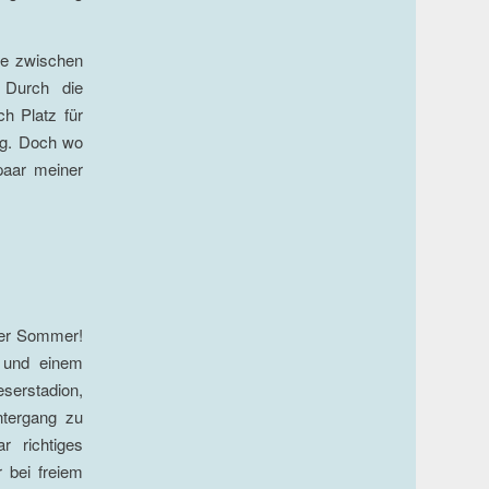
he zwischen
. Durch die
ch Platz für
ng. Doch wo
paar meiner
ger Sommer!
n und einem
eserstadion,
ntergang zu
 richtiges
 bei freiem