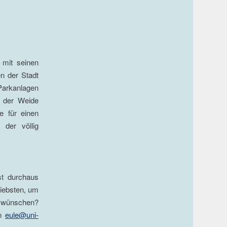
 mit seinen
n der Stadt
arkanlagen
f der Weide
e für einen
 der völlig
st durchaus
liebsten, um
 wünschen?
an
eule@uni-