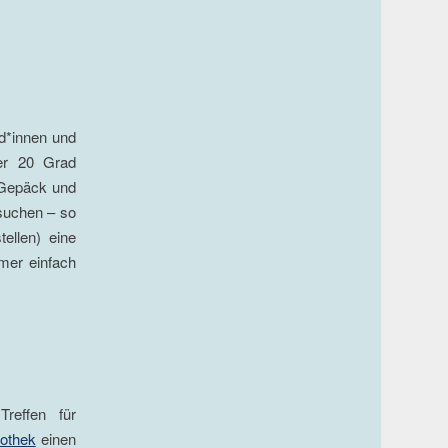
nd*innen und
er 20 Grad
 Gepäck und
suchen – so
ellen) eine
mer einfach
reffen für
iothek
einen