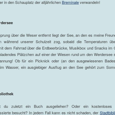
der in den Schauplatz der alljährlichen
Breminale
verwandeln!
rdersee
prung über die Weser entfernt liegt der See, an den es meine Freu
n während unserer Schulzeit zog, sobald die Temperaturen üb
: mit dem Fahrrad über die Erdbeerbrücke, Musikbox und Snacks im
inladendes Plätzchen auf einer der Wiesen rund um den Werdersee 
annung! Ob für ein Picknick oder (an den ausgewiesenen Badest
im Wasser, ein ausgiebiger Ausflug an den See gehört zum Som
bliothek
 du zuletzt ein Buch ausgeliehen? Oder ein kostenloses T
essierte besucht? In jedem Fall kann es nicht schaden, der
Stadtbibl