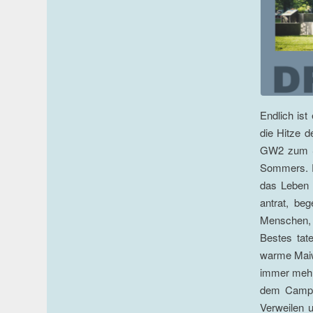
Endlich is
die Hitze d
GW2 zum Sc
Sommers. Es
das Leben 
antrat, be
Menschen, 
Bestes tat
warme Maiwe
immer mehr 
dem Campus
Verweilen 