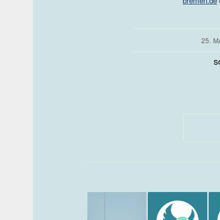
bremen.de
/
25. M
S