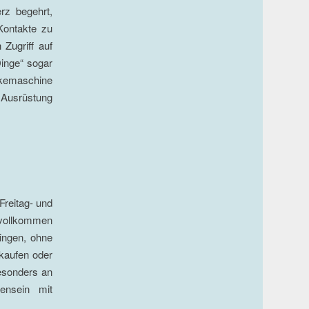
rz begehrt,
Kontakte zu
 Zugriff auf
Dinge“ sogar
okemaschine
e Ausrüstung
Freitag- und
 vollkommen
ringen, ohne
 kaufen oder
besonders an
ensein mit