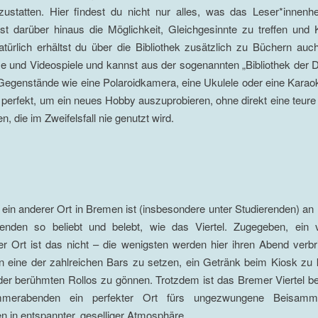
ustatten. Hier findest du nicht nur alles, was das Leser*innenhe
st darüber hinaus die Möglichkeit, Gleichgesinnte zu treffen und 
türlich erhältst du über die Bibliothek zusätzlich zu Büchern auch
e und Videospiele und kannst aus der sogenannten „Bibliothek der 
 Gegenstände wie eine Polaroidkamera, eine Ukulele oder eine Kara
 perfekt, um ein neues Hobby auszuprobieren, ohne direkt eine teur
, die im Zweifelsfall nie genutzt wird.
in anderer Ort in Bremen ist (insbesondere unter Studierenden) an 
nden so beliebt und belebt, wie das Viertel. Zugegeben, ein
r Ort ist das nicht – die wenigsten werden hier ihren Abend verb
n eine der zahlreichen Bars zu setzen, ein Getränk beim Kiosk zu
der berühmten Rollos zu gönnen. Trotzdem ist das Bremer Viertel 
merabenden ein perfekter Ort fürs ungezwungene Beisamm
n in entspannter, geselliger Atmosphäre.