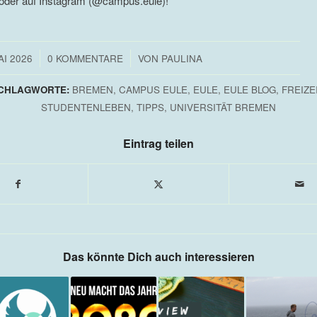
oder auf Instagram (@campus.eule)!
/
AI 2026
0 KOMMENTARE
VON
PAULINA
CHLAGWORTE:
BREMEN
,
CAMPUS EULE
,
EULE
,
EULE BLOG
,
FREIZE
STUDENTENLEBEN
,
TIPPS
,
UNIVERSITÄT BREMEN
Eintrag teilen
Das könnte Dich auch interessieren