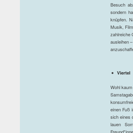
Besuch abz
sondern ha
knüpfen. Na
Musik, Film
zahlreiche
ausleihen –
anzuschaffen
Viertel
Wohl kaum e
Samstagabe
konsumfreie
einen Fuß i
sich eines 
lauen Som
Freund*inne