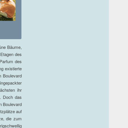
rüne Bäume,
n Etagen des
 Parfum des
g existierte
n Boulevard
ingepackter
ächsten ihr
n. Doch das
en Boulevard
tzplätze auf
ze, die zum
igschwellig