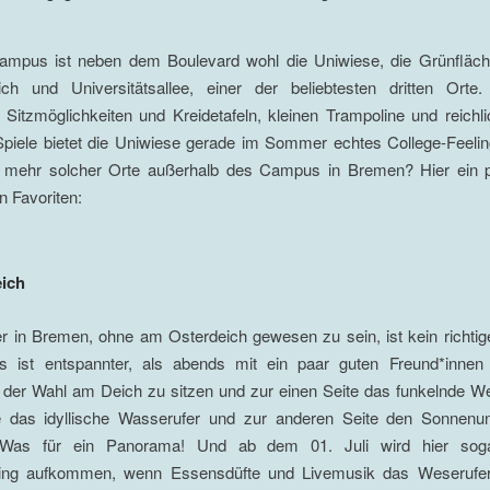
mpus ist neben dem Boulevard wohl die Uniwiese, die Grünfläc
eich und Universitätsallee, einer der beliebtesten dritten Orte
 Sitzmöglichkeiten und Kreidetafeln, kleinen Trampoline und reichli
Spiele bietet die Uniwiese gerade im Sommer echtes College-Feeli
h mehr solcher Orte außerhalb des Campus in Bremen? Hier ein 
n Favoriten:
ich
 in Bremen, ohne am Osterdeich gewesen zu sein, ist kein richti
s ist entspannter, als abends mit ein paar guten Freund*inne
 der Wahl am Deich zu sitzen und zur einen Seite das funkelnde W
 das idyllische Wasserufer und zur anderen Seite den Sonnenu
 Was für ein Panorama! Und ab dem 01. Juli wird hier sogar
eling aufkommen, wenn Essensdüfte und Livemusik das Weserufer