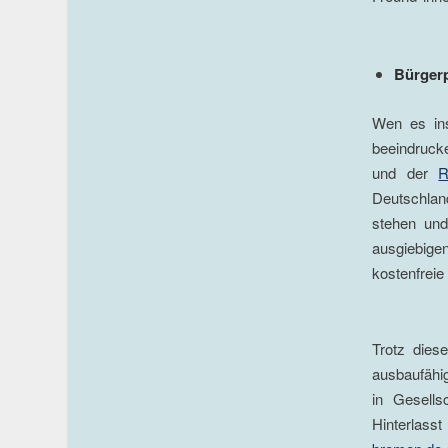
Bürger
Wen es in
beeindruck
und der
R
Deutschlan
stehen und
ausgiebige
kostenfreie
Trotz dies
ausbaufähig
in Gesell
Hinterlass