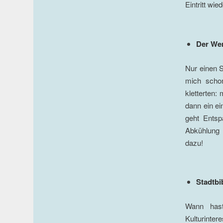
Eintritt wie
Der We
Nur einen S
mich scho
kletterten
dann ein e
geht Entsp
Abkühlung 
dazu!
Stadtbi
Wann hast
Kulturinter