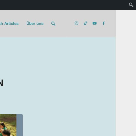
h Articles
Über uns
N