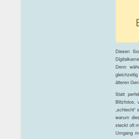
Diesen Som
Digitalkam
Denn währe
gleichzeiti
älteren Gerä
Statt perf
Blitzfotos,
„schlecht“ 
warum dies
steckt oft 
Umgang mit