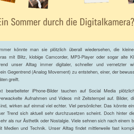
mer könnte man sie plötzlich überall wiedersehen, die kleine
eras mit Blitz, klobige Camcorder, MP3-Player oder sogar alte K
nd unser Alltag immer digitaler, schneller und vernetzter wi
g ein Gegentrend (Analog Movement) zu entstehen, einer, der bewus
ten greift.
ekt bearbeiteter iPhone-Bilder tauchen auf Social Media plötzlich
 verwackelte Aufnahmen und Videos mit Zeitstempel auf. Bilder, di
sind, wirken auf einmal viel echter. Viel persönlicher. Das könnte ei
er Trend sich aktuell sehr durchzusetzen scheint. Doch hinter d
mehr als nur Ästhetik oder Nostalgie. Viele sehnen sich nach einem
 Medien und Technik. Unser Alltag findet mittlerweile fast komple