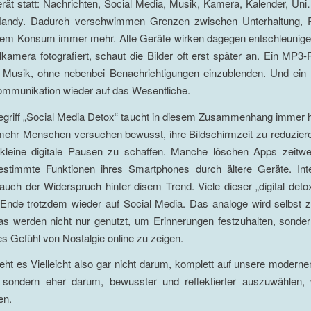
rät statt: Nachrichten, Social Media, Musik, Kamera, Kalender, Uni…
andy. Dadurch verschwimmen Grenzen zwischen Unterhaltung, Pr
gem Konsum immer mehr. Alte Geräte wirken dagegen entschleunige
alkamera fotografiert, schaut die Bilder oft erst später an. Ein MP3-P
r Musik, ohne nebenbei Benachrichtigungen einzublenden. Und ein
ommunikation wieder auf das Wesentliche.
griff „Social Media Detox“ taucht in diesem Zusammenhang immer h
ehr Menschen versuchen bewusst, ihre Bildschirmzeit zu reduziere
kleine digitale Pausen zu schaffen. Manche löschen Apps zeitwe
estimmte Funktionen ihres Smartphones durch ältere Geräte. Inte
auch der Widerspruch hinter disem Trend. Viele dieser „digital de
Ende trotzdem wieder auf Social Media. Das analoge wird selbst zu
as werden nicht nur genutzt, um Erinnerungen festzuhalten, sonde
s Gefühl von Nostalgie online zu zeigen.
t es Vielleicht also gar nicht darum, komplett auf unsere modern
, sondern eher darum, bewusster und reflektierter auszuwählen, 
en.