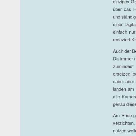
einziges Ge
über das H
und ständi
einer Digit
einfach nu
reduziert K
Auch der Be
Da immer m
zumindest 
ersetzen b
dabei aber 
landen am 
alte Kamer
genau diese
Am Ende geh
verzichten
nutzen woll