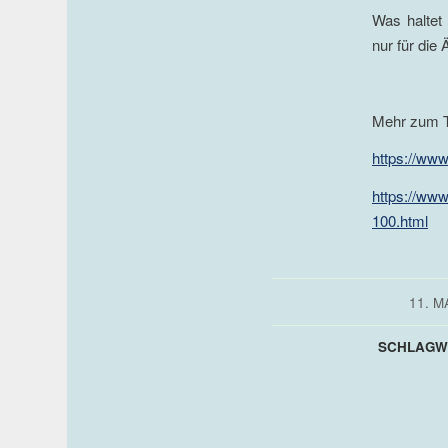
Was haltet
nur für die 
Mehr zum T
https://www
https://www.
100.html
/
11. M
SCHLAGW