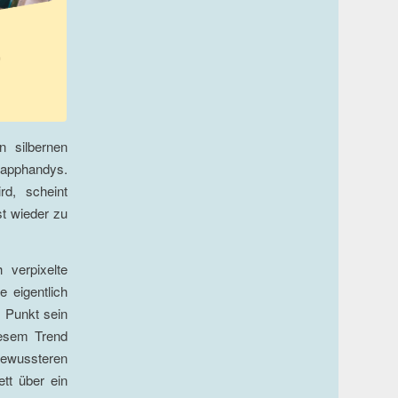
n silbernen
lapphandys.
rd, scheint
st wieder zu
 verpixelte
e eigentlich
n Punkt sein
iesem Trend
 bewussteren
tt über ein