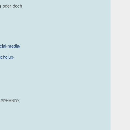
g oder doch
cial-media/
uchclub-
APPHANDY
,