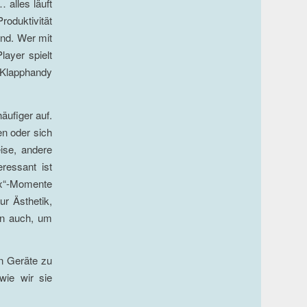
 alles läuft
oduktivität
nd. Wer mit
layer spielt
 Klapphandy
äufiger auf.
n oder sich
ise, andere
ressant ist
tox“-Momente
r Ästhetik,
rn auch, um
en Geräte zu
wie wir sie