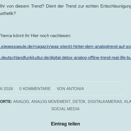
 Ihr von diesem Trend? Dient der Trend zur echten Entschleunigun
Ästhetik?
hema könnt ihr Hier noch nachlesen:
.siegessaeule.de/magazin/was-steckt-hinter-dem-analogtrend-auf-so
deutschlandfunkkultur.de/digital-detox-analog-offline-trend-real-life-b
/
AI 2026
0 KOMMENTARE
VON
ANTONIA
ORTE:
ANALOG
,
ANALOG MOVEMENT
,
DETOX
,
DIGITALKAMERAS
,
KL
SOCIAL MEDIA
Eintrag teilen