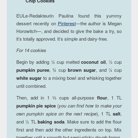
Chip Cookies
EULe-Redakteurin Paulina found this yummy
dessert recently on
Pinterest
—the author is Megan
Horowitch—, and decided to give the bake a try, so
it’s totally approved. It’s simple and dairy-free.
For 14 cookies
Begin by adding ½ cup melted
coconut oil
, ½ cup
pumpkin puree
, ¾ cup
brown sugar
, and ¼ cup
white sugar
to a mixing bowl and whisking together
until combined.
Then, add in 1 ⅓ cups all-purpose
flour
, 1 TL
pumpkin pie spice
(
you can find how to make your
own pumpkin spice on the next recipe
), 1 TL
salt
,
and ½ TL
baking soda
. Make sure to add the flour
first and then add the other ingredients on top. Mix
together until a smooth but semi-sticky dough forms.