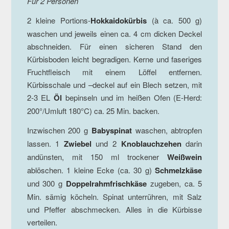
Für 2 Personen
2 kleine Portions-
Hokkaidokürbis
(à ca. 500 g)
waschen und jeweils einen ca. 4 cm dicken Deckel
abschneiden. Für einen sicheren Stand den
Kürbisboden leicht begradigen. Kerne und faseriges
Fruchtfleisch mit einem Löffel entfernen.
Kürbisschale und –deckel auf ein Blech setzen, mit
2-3 EL
Öl
bepinseln und im heißen Ofen (E-Herd:
200°/Umluft 180°C) ca. 25 Min. backen.
Inzwischen 200 g
Babyspinat
waschen, abtropfen
lassen. 1
Zwiebel
und 2
Knoblauchzehen
darin
andünsten, mit 150 ml trockener
Weißwein
ablöschen. 1 kleine Ecke (ca. 30 g)
Schmelzkäse
und 300 g
Doppelrahmfrischkäse
zugeben, ca. 5
Min. sämig köcheln. Spinat unterrühren, mit Salz
und Pfeffer abschmecken. Alles in die Kürbisse
verteilen.