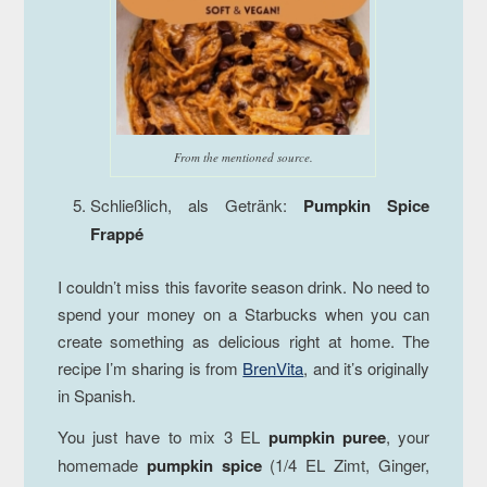
From the mentioned source.
Schließlich, als Getränk:
Pumpkin Spice
Frappé
I couldn’t miss this favorite season drink. No need to
spend your money on a Starbucks when you can
create something as delicious right at home. The
recipe I’m sharing is from
BrenVita
, and it’s originally
in Spanish.
You just have to mix 3 EL
pumpkin puree
, your
homemade
pumpkin spice
(1/4 EL Zimt, Ginger,