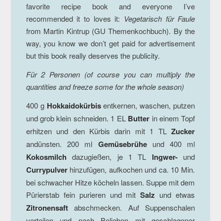
favorite recipe book and everyone I’ve
recommended it to loves it:
Vegetarisch für Faule
from Martin Kintrup (GU Themenkochbuch). By the
way, you know we don’t get paid for advertisement
but this book really deserves the publicity.
Für 2 Personen (of course you can multiply the
quantities and freeze some for the whole season)
400 g
Hokkaidokürbis
entkernen, waschen, putzen
und grob klein schneiden. 1 EL
Butter
in einem Topf
erhitzen und den Kürbis darin mit 1 TL
Zucker
andünsten. 200 ml
Gemüsebrühe
und 400 ml
Kokosmilch
dazugießen, je 1 TL
Ingwer-
und
Currypulver
hinzufügen, aufkochen und ca. 10 Min.
bei schwacher Hitze köcheln lassen. Suppe mit dem
Pürierstab fein purieren und mit
Salz
und etwas
Zitronensaft
abschmecken. Auf Suppenschalen
verteilen und nach Belieben mit geschlagener