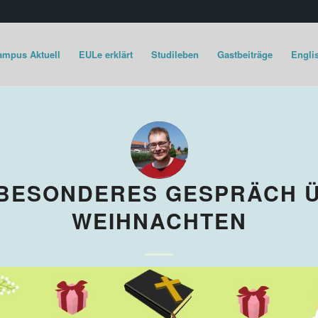
ampus Aktuell
EULe erklärt
Studileben
Gastbeiträge
Englis
 BESONDERES GESPRÄCH 
WEIHNACHTEN