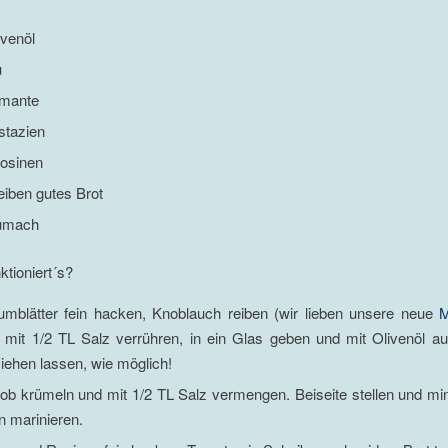
ivenöl
u
omante
stazien
osinen
eiben gutes Brot
umach
ktioniert´s?
kumblätter fein hacken, Knoblauch reiben (wir lieben unsere neue
M
 mit 1/2 TL Salz verrühren, in ein Glas geben und mit Olivenöl au
ziehen lassen, wie möglich!
rob krümeln und mit 1/2 TL Salz vermengen. Beiseite stellen und m
n marinieren.