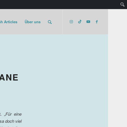
h Articles
Über uns
GANE
. „
Für eine
sa doch viel