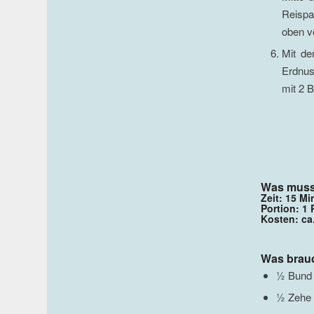
Reispa
oben vo
Mit de
Erdnus
mit 2 B
Was muss
Zeit: 15 M
Portion: 1
Kosten: ca
Was brau
½ Bund 
½ Zehe 