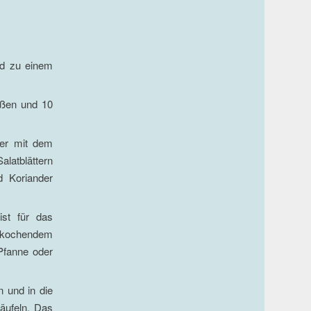
nd zu einem
eßen und 10
der mit dem
latblättern
d Koriander
st für das
t kochendem
Pfanne oder
 und in die
äufeln. Das