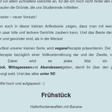
 vor allem schnellere Gerichte an, für die ich mich nicht hinter den 
 lauten die Gründe, die uns Studierende mitteilten.
ster – neuer Vorsatz!
n euch in dieser kleinen Artikelserie zeigen, dass man mit wen
 paar tolle und leckere Gerichte zaubern kann. Und das Beste dar
er und gesünder sind, als in der Mensa!
Artikel unserer kleinen Serie, wird
vegane
Rezepte präsentieren. Der e
Rezepte bezüglich einer Vollkosternährung dar und der Zweite, v
te. Dabei wird es jedes Mal ein 
ück
,
Mittagsessen
und
Abendessen
geben, damit ihr über den 
orgt seid. Und das alles
unter 5€!
ffel hoch und aufgepasst :-)
Frühstück
Haferflockenwaffeln mit Banane