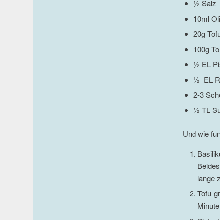
½ Salz
10ml Ol
20g Tof
100g T
½ EL Pi
½ EL R
2-3 Sch
½ TL S
Und wie fun
Basili
Beides
lange 
Tofu g
Minute