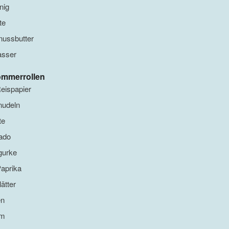
nig
te
nussbutter
asser
ommerrollen
Reispapier
nudeln
te
ado
gurke
Paprika
lätter
en
um