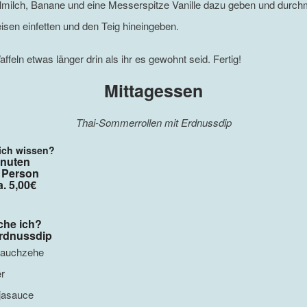
milch, Banane und eine Messerspitze Vanille dazu geben und durch
eisen einfetten und den Teig hineingeben.
ffeln etwas länger drin als ihr es gewohnt seid. Fertig!
Mittagessen
Thai-Sommerrollen mit Erdnussdip
ich wissen?
inuten
1 Person
. 5,00€
che ich?
rdnussdip
lauchzehe
r
jasauce