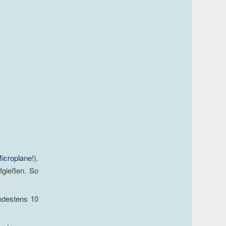
icroplane!
).
fgießen. So
indestens 10