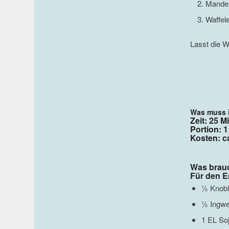
Mandel
Waffel
Lasst die Wa
Was muss 
Zeit: 25 M
Portion: 
Kosten: ca
Was brau
Für den E
½ Knob
½ Ingwe
1 EL So