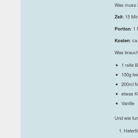
Was muss i
Zeit
: 15 Mi
Portion
: 1
Kosten
: ca
Was brauch
1 reife 
100g fei
200ml M
etwas K
Vanille
Und wie fun
Haferf