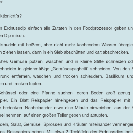
er
ktioniert´s?
n Erdnussdip einfach alle Zutaten in den Foodprozessor geben u
n Dip mixen.
isnudeln mit heißem, aber nicht mehr kochendem Wasser übergi
n ziehen lassen, dann in ein Sieb abschütten und kalt abschrecken.
ches Gemüse putzen, waschen und in kleine Stifte schneiden o
schneider in gleichmäßige „Gemüsespaghetti“ schneiden. Von den Sa
runk entfernen, waschen und trocken schleudern. Basilikum un
n und trocken tupfen.
Schüssel oder eine Pfanne suchen, deren Boden groß genug i
pier. Ein Blatt Reispapier hineingeben und das Reispapier mi
 bedecken. Nacheinander etwa eine Minute einweichen, aus der 
el nehmen, auf einen großen Teller geben und abtupfen.
deln, Salat, Gemüse, Sprossen und Kräuter miteinander vermengen
des Reispapiers geben. Mit etwa 2 Teelöffeln des Erdnussdips betr