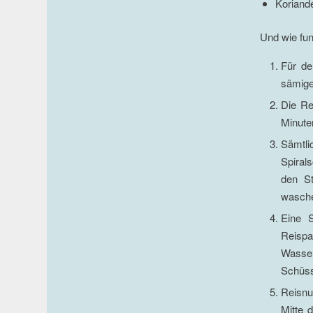
Koriand
Und wie fun
Für de
sämige
Die Re
Minute
Sämtli
Spiral
den St
wasche
Eine 
Reispa
Wasser
Schüss
Reisnu
Mitte 