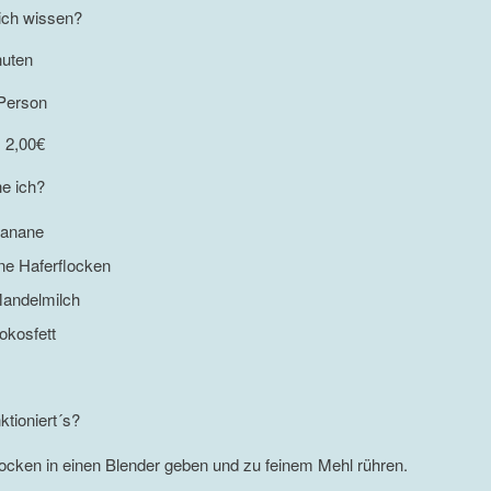
ch wissen?
nuten
 Person
. 2,00€
e ich?
Banane
ne Haferflocken
andelmilch
okosfett
ktioniert´s?
locken in einen Blender geben und zu feinem Mehl rühren.