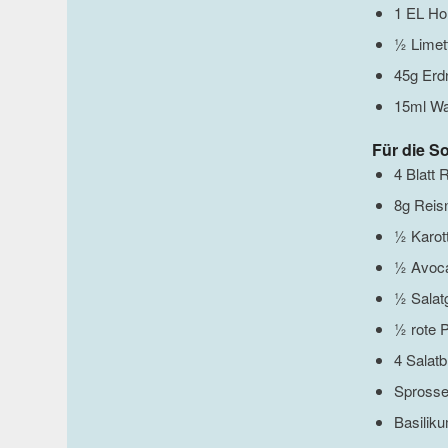
1 EL Ho
½ Limet
45g Erd
15ml W
Für die S
4 Blatt 
8g Reis
½ Karot
½ Avoc
½ Salat
½ rote 
4 Salatb
Spross
Basilik