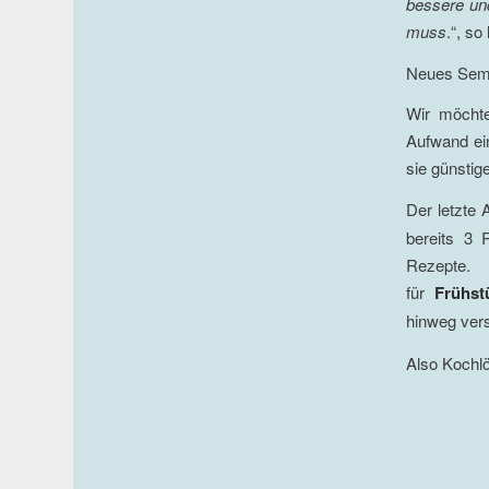
bessere und
muss
.“, so
Neues Seme
Wir möchte
Aufwand ein
sie günstig
Der letzte 
bereits 3 
Rezep
für
Frühst
hinweg vers
Also Kochlö