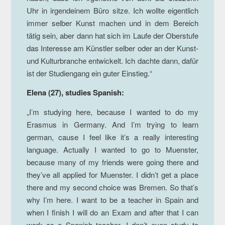
Uhr in irgendeinem Büro sitze. Ich wollte eigentlich
immer selber Kunst machen und in dem Bereich
tätig sein, aber dann hat sich im Laufe der Oberstufe
das Interesse am Künstler selber oder an der Kunst-
und Kulturbranche entwickelt. Ich dachte dann, dafür
ist der Studiengang ein guter Einstieg.“
Elena (27), studies Spanish:
„I’m studying here, because I wanted to do my
Erasmus in Germany. And I’m trying to learn
german, cause I feel like it’s a really interesting
language. Actually I wanted to go to Muenster,
because many of my friends were going there and
they’ve all applied for Muenster. I didn’t get a place
there and my second choice was Bremen. So that’s
why I’m here. I want to be a teacher in Spain and
when I finish I will do an Exam and after that I can
work as a Spanish teacher. I don’t even study to