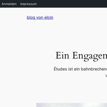
Anmelden
Impressum
Zum
blog von elcin
Inhalt
springen
Ein Engagem
Études ist ein bahnbrechen