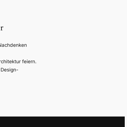
r
 Nachdenken
rchitektur feiern.
 Design-