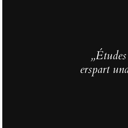
„Études
erspart und