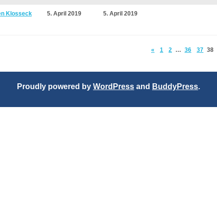
n Klosseck
5. April 2019
5. April 2019
«
1
2
…
36
37
38
Proudly powered by
WordPress
and
BuddyPress
.