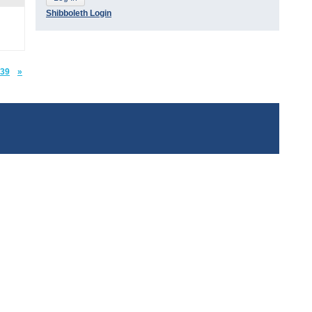
Shibboleth Login
39
»