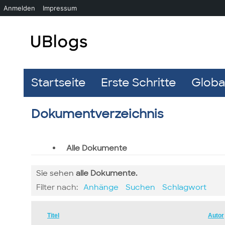
Anmelden
Impressum
Startseite
Erste Schritte
Global
Dokumentverzeichnis
Alle Dokumente
Sie sehen
alle
Dokumente.
Filter nach:
Anhänge
Suchen
Schlagwort
Has
Titel
Autor