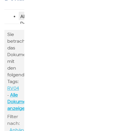
Alle
Dokumente
Sie
betrachten
das
Dokumente
mit
den
folgenden
Tags:
RV04
-
Alle
Dokumente
anzeigen
Filter
nach:
Anhänge
Suchen
Schlagwort