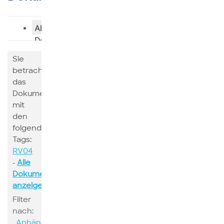
Alle
Dokumente
Sie
betrachten
das
Dokumente
mit
den
folgenden
Tags:
RV04
-
Alle
Dokumente
anzeigen
Filter
nach:
Anhänge
Suchen
Schlagwort