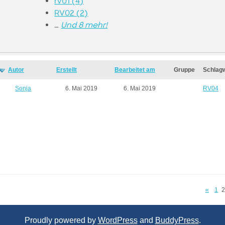
rv01 (4)
RV02 (2)
…
Und 8 mehr!
Autor
Erstellt
Bearbeitet am
Gruppe
Schlag
Sonja
6. Mai 2019
6. Mai 2019
RV04
«
1
2
Proudly powered by
WordPress
and
BuddyPress
.