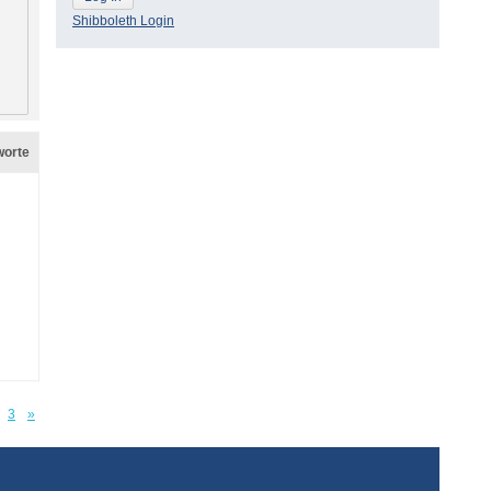
Shibboleth Login
worte
3
»