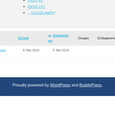
rv01 (4)
RV02 (2)
…
Und 8 mehr!
Bearbeitet
Erstellt
Gruppe
Schlagwort
am
ansu
9. Mai 2024
9. Mai 2024
Proudly powered by
WordPress
and
BuddyPress
.