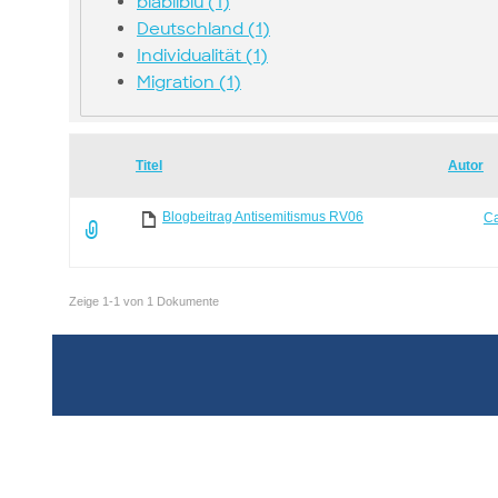
blabliblu (1)
Deutschland (1)
Individualität (1)
Migration (1)
Has
Titel
Autor
attachment
Blogbeitrag Antisemitismus RV06
C
Zeige 1-1 von 1 Dokumente