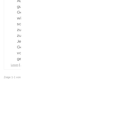
Aufgabe 1 Eine
gute
Gesellschaft ist
wichtig um ein
schönes
zusammenleben
zu ermöglichen.
Jedoch wird die
Gesellschaft
von Schulen
geformt, […]
|
Lesen
Aktivitätsverlauf
Zeige 1-1 von
1 Dokumente