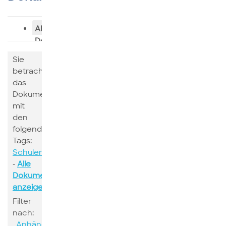
Alle
Dokumente
Sie
betrachten
das
Dokumente
mit
den
folgenden
Tags:
Schulen
-
Alle
Dokumente
anzeigen
Filter
nach:
Anhänge
Suchen
Schlagwort