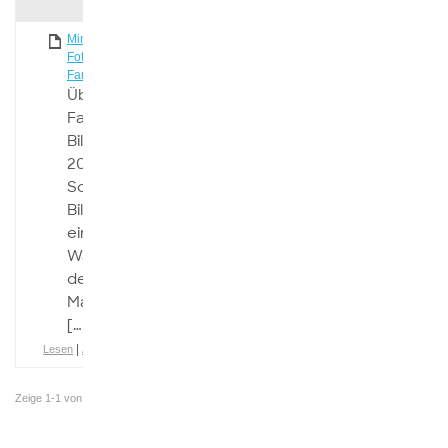
am
attachment
Minimalismus in der
Martin
24. März
Fotografie – Über
2021
Farbflächen I
Über
Farbflächen I
Bildbesprechung
2016 Hendrik
Schevren: Das
Bild versteh’ ich
einfach nicht.
Was soll das
denn bedeuten?
Martin Knigge:
[…]
|
Lesen
Aktivitätsverlauf
Zeige 1-1 von
1 Dokumente