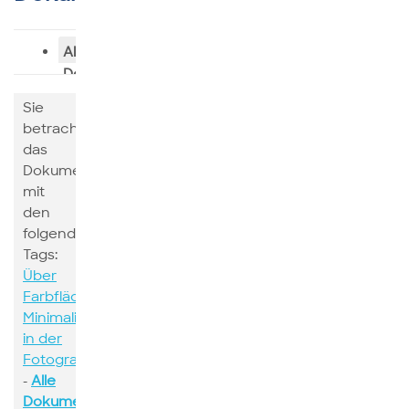
Alle
Dokumente
Sie
betrachten
das
Dokumente
mit
den
folgenden
Tags:
Über
Farbflächen
Minimalismus
in der
Fotografie
-
Alle
Dokumente