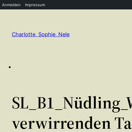
Anmelden
Impressum
Zum
Inhalt
springen
Charlotte, Sophie, Nele
SL_B1_Nüdling_W
verwirrenden Ta