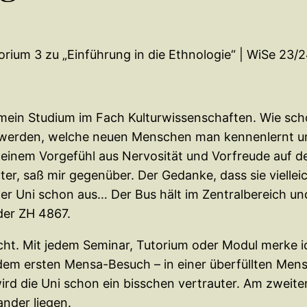
ium 3 zu „Einführung in die Ethnologie“ | WiSe 23/24
 mein Studium im Fach Kulturwissenschaften. Wie sch
n werden, welche neuen Menschen man kennenlernt un
 einem Vorgefühl aus Nervosität und Vorfreude auf de
r, saß mir gegenüber. Der Gedanke, dass sie vielleic
 der Uni schon aus… Der Bus hält im Zentralbereich un
der ZH 4867.
cht. Mit jedem Seminar, Tutorium oder Modul merke i
em ersten Mensa-Besuch – in einer überfüllten Mensa
ird die Uni schon ein bisschen vertrauter. Am zwei
nder liegen.