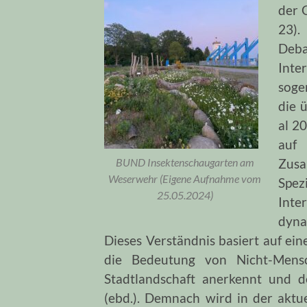
der 
23)
Deba
Int
soge
die 
al 2
auf
Zus
BUND Insektenschaugarten am
Weserwehr (Eigene Aufnahme vom
Spe
25.05.2024)
Inte
dyna
Dieses Verständnis basiert auf ein
die Bedeutung von Nicht-Mensc
Stadtlandschaft anerkennt und d
(ebd.).
Demnach wird in der aktu