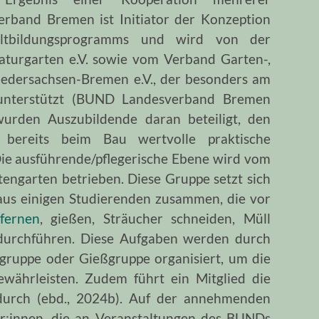
erband Bremen ist Initiator der Konzeption
tbildungsprogramms und wird von der
turgarten e.V. sowie vom Verband Garten-,
iedersachsen-Bremen e.V., der besonders am
 unterstützt (BUND Landesverband Bremen
urden Auszubildende daran beteiligt, den
 bereits beim Bau wertvolle praktische
ie ausführende/pflegerische Ebene wird vom
tengarten betrieben. Diese Gruppe setzt sich
aus einigen Studierenden zusammen, die vor
fernen
, gießen, Sträucher schneiden, Müll
durchführen
. Diese Aufgaben werden durch
tgruppe oder Gießgruppe organisiert, um die
ewährleisten. Zudem führt ein Mitglied die
durch (ebd., 2024b). Auf der annehmenden
r:innen, die an Veranstaltungen des BUNDs