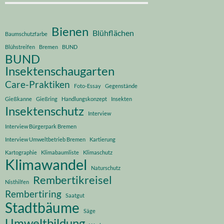
Bienen
Blühflächen
Baumschutzfarbe
Blühstreifen
Bremen
BUND
BUND
Insektenschaugarten
Care-Praktiken
Foto-Essay
Gegenstände
Gießkanne
Gießring
Handlungskonzept
Insekten
Insektenschutz
Interview
Interview Bürgerpark Bremen
Interview Umweltbetrieb Bremen
Kartierung
Kartographie
Klimabaumliste
Klimaschutz
Klimawandel
Naturschutz
Rembertikreisel
Nisthilfen
Rembertiring
Saatgut
Stadtbäume
Säge
Umweltbildung