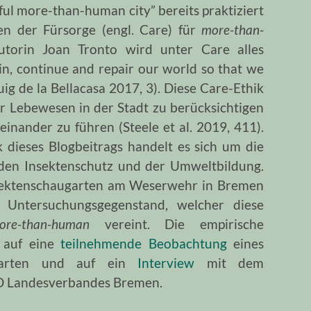
ful more-than-human city” bereits praktiziert
en der Fürsorge (engl. Care) für
more-than-
utorin Joan Tronto wird unter Care alles
in, continue and repair our world so that we
(Puig de la Bellacasa 2017, 3). Diese Care-Ethik
er Lebewesen in der Stadt zu berücksichtigen
inander zu führen (Steele et al. 2019, 411).
 dieses Blogbeitrags handelt es sich um die
 den Insektenschutz und der Umweltbildung.
ektenschaugarten am Weserwehr in Bremen
r Untersuchungsgegenstand, welcher diese
ore-than-human
vereint. Die empirische
i auf eine
teilnehmende Beobachtung
eines
ugarten und auf ein
Interview
mit dem
D Landesverbandes Bremen.