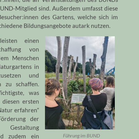
 BUND-Mitglied sind. Außerdem umfasst diese
Besucher:innen des Gartens, welche sich im
schiedene Bildungsangebote autark nutzen.
eisten einen
chaffung von
ndem Menschen
aturgartens in
usetzen und
n zu schaffen.
chtigste, was
 diesen ersten
Natur erfahren”
Förderung der
Gestaltung
ird zudem ein
Führung im BUND