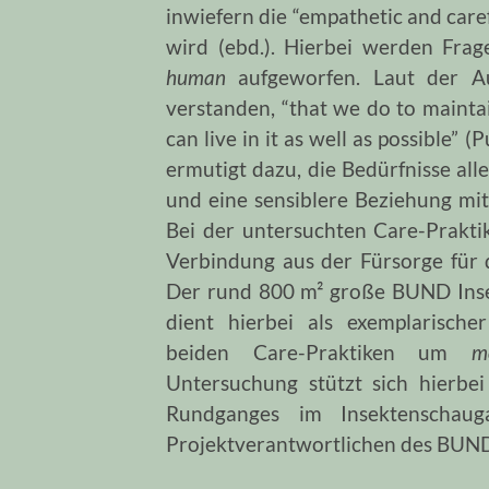
inwiefern die “empathetic and care
wird (ebd.). Hierbei werden Frag
human
aufgeworfen. Laut der A
verstanden, “that we do to mainta
can live in it as well as possible” 
ermutigt dazu, die Bedürfnisse all
und eine sensiblere Beziehung mite
Bei der untersuchten Care-Praktik
Verbindung aus der Fürsorge für
Der rund
800 m² große
BUND Ins
dient hierbei als exemplarische
beiden Care-Praktiken um
m
Untersuchung stützt sich hierbe
Rundganges im Insektenscha
Projektverantwortlichen des BUN