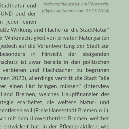
Insektenschaugarten am Weserwehr
 Stadtnatur und
(Eigene Aufnahme vom 25.05.2024)
r BUND und der
nn jeder einen
 große Wirkung und Fläche für die StadtNatur“
er Wirkmächtigkeit von privaten Naturgärten
jedoch auf die Verantwortung der Stadt zur
 besonders in Hinsicht der steigenden
nschutz ist zwar bereits in den politischen
u verbieten und Flachdächer zu begrünen
en 2023), allerdings vertritt die Stadt “alle
nter einen Hut bringen müssen.” (Interview
and Bremen, welches Hauptfinanzier des
rategie erarbeitet, die weitere Natur- und
tieren soll (Freie Hansestadt Bremen o.J.).
ch mit dem Umweltbetrieb Bremen, welcher
e entwickelt hat, in der Pflegepraktiken, wie