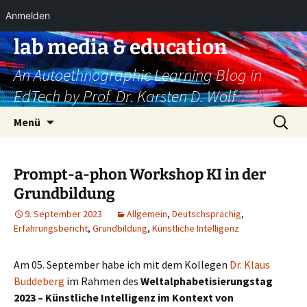
Anmelden
Zum
lab media & education
Inhalt
An Autoethnographic Learning Blog in
springen
EdTech by Prof. Dr. Karsten D. Wolf
Suchen
Menü
nach:
Prompt-a-phon Workshop KI in der
Grundbildung
9. September 2023
Allgemein
,
Deutschsprachig
,
Erfahrungsbericht
,
Grundbildung
,
Künstliche Intelligenz
Am 05. September habe ich mit dem Kollegen
Dr. Klaus
Buddeberg
im Rahmen des
Weltalphabetisierungstag
2023 – Künstliche Intelligenz im Kontext von