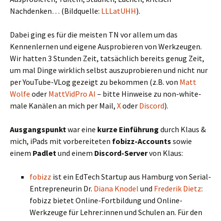
Nachdenken… (Bildquelle:
LLLatUHH
).
Dabei ging es für die meisten TN vor allem um das
Kennenlernen und eigene Ausprobieren von Werkzeugen.
Wir hatten 3 Stunden Zeit, tatsächlich bereits genug Zeit,
um mal Dinge wirklich selbst auszuprobieren und nicht nur
per YouTube-VLog gezeigt zu bekommen (z.B. von
Matt
Wolfe
oder
MattVidPro AI
– bitte Hinweise zu non-white-
male Kanälen an mich per Mail,
X
oder
Discord
).
Ausgangspunkt
war eine
kurze Einführung
durch Klaus &
mich, iPads mit vorbereiteten
fobizz-Accounts
sowie
einem
Padlet
und einem
Discord-Server
von Klaus:
fobizz
ist ein EdTech Startup aus Hamburg von Serial-
Entrepreneurin Dr.
Diana Knodel
und
Frederik Dietz
:
fobizz bietet Online-Fortbildung und Online-
Werkzeuge für Lehrer:innen und Schulen an. Für den