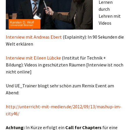
Lernen
durch
Lehren mit
Videos
Interview mit Andreas Ebert
(Explainity): In 90 Sekunden die
Welt erklären
Interview mit Eileen Lübcke
(Institut für Technik +
Bildung): Videos in geschützten Räumen [Interview ist noch
nicht online]
Und UE_Trainer blogt sehr schön zum Remix Event am
Abend:
http://unterricht-mit-medien.de/2012/09/13/mashup-im-
city46/
Achtung:
In Kürze erfolgt ein
Call for Chapters
für eine