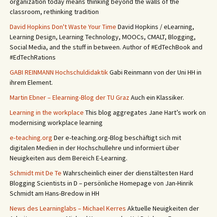
organization today means thinking beyond the walls of the
classroom, rethinking tradition
David Hopkins Don't Waste Your Time
David Hopkins / eLearning,
Learning Design, Learning Technology, MOOCs, CMALT, Blogging,
Social Media, and the stuff in between. Author of #EdTechBook and
#EdTechRations
GABI REINMANN Hochschuldidaktik
Gabi Reinmann von der Uni HH in
ihrem Element.
Martin Ebner – Elearning-Blog der TU Graz
Auch ein Klassiker.
Learning in the workplace
This blog aggregates Jane Hart’s work on
modernising workplace learning
e-teaching.org
Der e-teaching.org-Blog beschäftigt sich mit
digitalen Medien in der Hochschullehre und informiert über
Neuigkeiten aus dem Bereich E-Learning.
Schmidt mit De Te
Wahrscheinlich einer der dienstältesten Hard
Blogging Scientists in D – persönliche Homepage von Jan-Hinrik
Schmidt am Hans-Bredow in HH
News des Learninglabs – Michael Kerres
Aktuelle Neuigkeiten der