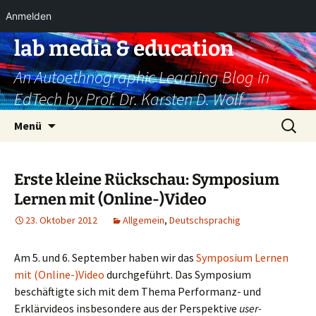
Anmelden
Zum
lab media & education
Inhalt
An Autoethnographic Learning Blog in
springen
EdTech by Prof. Dr. Karsten D. Wolf
Suchen
Menü
nach:
Erste kleine Rückschau: Symposium
Lernen mit (Online-)Video
23. Oktober 2012
Allgemein
,
Deutschsprachig
Am 5. und 6. September haben wir das
Symposium Lernen
mit (Online-)Video
durchgeführt. Das Symposium
beschäftigte sich mit dem Thema Performanz- und
Erklärvideos insbesondere aus der Perspektive
user-